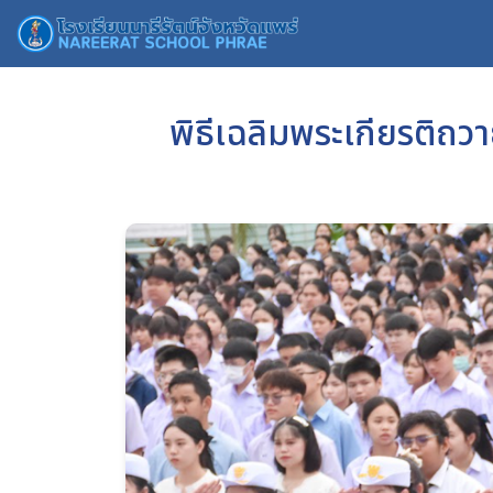
พิธีเฉลิมพระเกียรติถว