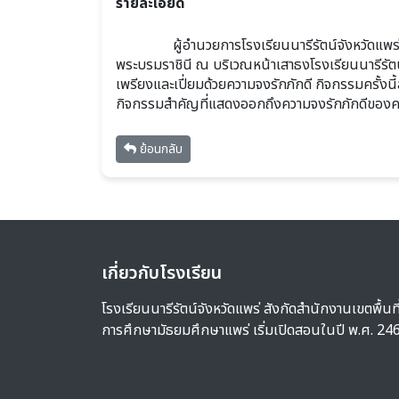
รายละเอียด
				ผู้อำนวยการโรงเรียนนารีรัตน์จังหวัดแพร่พร้อมด้วยคณะครูได้จัดพิธีถวายพระพร เนื่องในวันเฉลิมพระชนมพรรษา สมเด็จพระนางเจ้าสุทิดา พัชรสุธาพิมลลักษณ 
พระบรมราชินี ณ บริเวณหน้าเสาธงโรงเรียนนารีรั
เพรียงและเปี่ยมด้วยความจงรักภักดี กิจกรรมครั้งน
กิจกรรมสำคัญที่แสดงออกถึงความจงรักภักดีของค
ย้อนกลับ
เกี่ยวกับโรงเรียน
โรงเรียนนารีรัตน์จังหวัดแพร่ สังกัดสำนักงานเขตพื้นที
การศึกษามัธยมศึกษาแพร่ เริ่มเปิดสอนในปี พ.ศ. 24