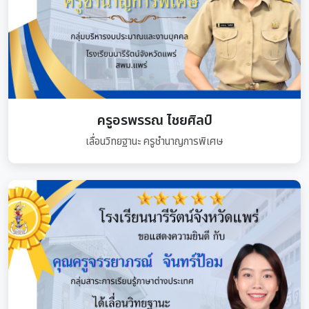
ครูอรพรรณ ไชยศิลป์
เลื่อนวิทยฐานะ ครูชำนาญการพิเศษ